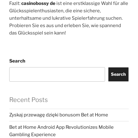
Fazit:
casinobossy de
ist eine erstklassige Wahl für alle
Glücksspielenthusiasten, die eine sichere,
unterhaltsame und lukrative Spielerfahrung suchen.
Probieren Sie es aus und erleben Sie, wie spannend
das Glücksspiel sein kann!
Search
Search
Recent Posts
Zyskaj przewagę dzięki bonusom Bet at Home
Bet at Home Android App Revolutionizes Mobile
Gambling Experience