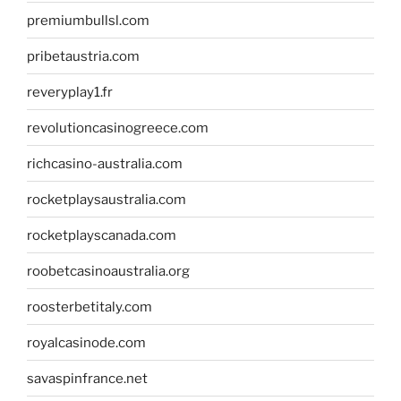
premiumbullsl.com
pribetaustria.com
reveryplay1.fr
revolutioncasinogreece.com
richcasino-australia.com
rocketplaysaustralia.com
rocketplayscanada.com
roobetcasinoaustralia.org
roosterbetitaly.com
royalcasinode.com
savaspinfrance.net