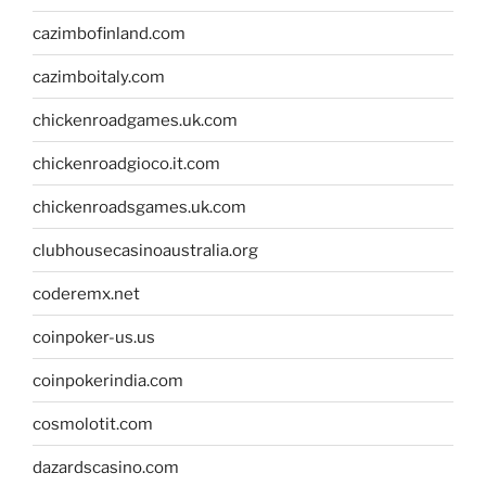
cazimbofinland.com
cazimboitaly.com
chickenroadgames.uk.com
chickenroadgioco.it.com
chickenroadsgames.uk.com
clubhousecasinoaustralia.org
coderemx.net
coinpoker-us.us
coinpokerindia.com
cosmolotit.com
dazardscasino.com