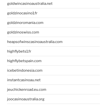
goldwincasinoaustralia.net
goldzinocasino1.fr
goldzinoromania.com
goldzinoswiss.com
heapsofwinscasinoaustralia.com
highflybets1.fr
highflybetspain.com
icebetindonesia.com
instantcasinoau.net
jeuchickenroad.eu.com
joocasinoaustralia.org