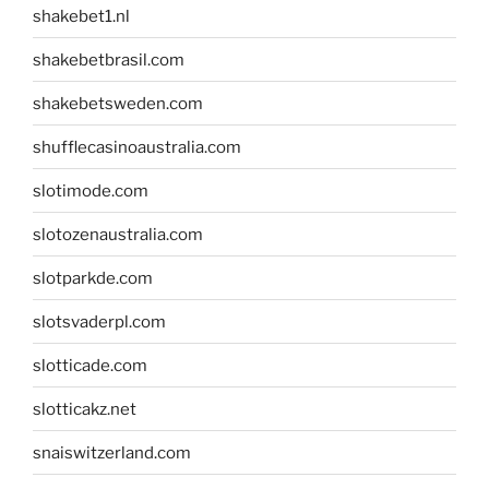
shakebet1.nl
shakebetbrasil.com
shakebetsweden.com
shufflecasinoaustralia.com
slotimode.com
slotozenaustralia.com
slotparkde.com
slotsvaderpl.com
slotticade.com
slotticakz.net
snaiswitzerland.com