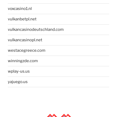
voxcasino1.nl
vulkanbetpl.net
vulkancasinodeutschland.com
vulkancasinopl.net
westacegreece.com
winningzde.com
wplay-us.us
yajuego.us