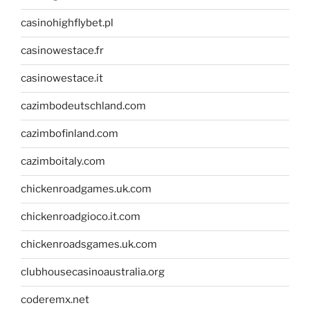
casinohighflybet.pl
casinowestace.fr
casinowestace.it
cazimbodeutschland.com
cazimbofinland.com
cazimboitaly.com
chickenroadgames.uk.com
chickenroadgioco.it.com
chickenroadsgames.uk.com
clubhousecasinoaustralia.org
coderemx.net