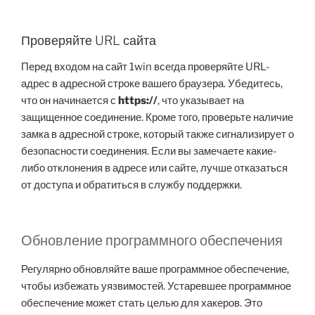
Проверяйте URL сайта
Перед входом на сайт 1win всегда проверяйте URL-
адрес в адресной строке вашего браузера. Убедитесь,
что он начинается с
https://
, что указывает на
защищенное соединение. Кроме того, проверьте наличие
замка в адресной строке, который также сигнализирует о
безопасности соединения. Если вы замечаете какие-
либо отклонения в адресе или сайте, лучше отказаться
от доступа и обратиться в службу поддержки.
Обновление программного обеспечения
Регулярно обновляйте ваше программное обеспечение,
чтобы избежать уязвимостей. Устаревшее программное
обеспечение может стать целью для хакеров. Это