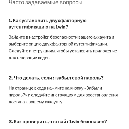
Часто задаваемые вопросы
1. Как установить двухфакторную
аутентификацию на 1win?
Зайдите в настройки безопасности вашего аккаунта и
выберите опцию двухфакторной аутентификации.
Следуйте инструкциям, чтобы установить приложение
для генерации кодов.
2. Что делать, если я забыл свой пароль?
На странице входа нажмите на кнопку «Забыли
пароль?» и следуйте инструкциям для восстановления
доступа к вашему аккаунту.
3. Как проверить, что сайт 1win безопасен?