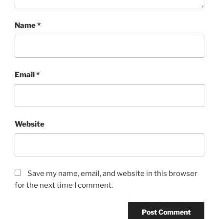
Name
*
Email
*
Website
Save my name, email, and website in this browser
for the next time I comment.