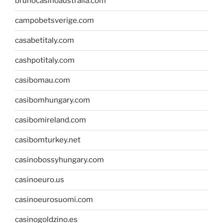
brunocasinoaustralia.com
campobetsverige.com
casabetitaly.com
cashpotitaly.com
casibomau.com
casibomhungary.com
casibomireland.com
casibomturkey.net
casinobossyhungary.com
casinoeuro.us
casinoeurosuomi.com
casinogoldzino.es