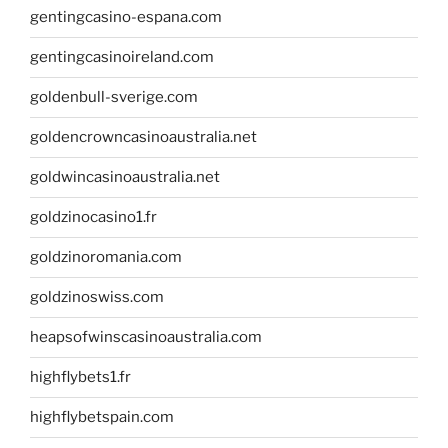
gentingcasino-espana.com
gentingcasinoireland.com
goldenbull-sverige.com
goldencrowncasinoaustralia.net
goldwincasinoaustralia.net
goldzinocasino1.fr
goldzinoromania.com
goldzinoswiss.com
heapsofwinscasinoaustralia.com
highflybets1.fr
highflybetspain.com