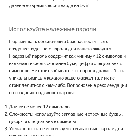
данные во время сессий входа на 1win.
Используйте надежные пароли
Первый шаг к обеспечению безопасности — это
создание надежного пароля для вашего аккаунта.
Надежный пароль содержит как минимум 12 символов и
включает в себя сочетание букв, цифр и специальных
символов. Не стоит забывать, что пароли должны быть
уникальными для каждого вашего аккаунта, и их не
стоит делиться с кем-либо. Вот основные рекомендации
по созданию надежного пароля:
Длина: не менее 12 символов
Сложность: используйте заглавные и строчные буквы,
цифры и специальные символы
Уникальность: не используйте одинаковые пароли для
различных аккаунтов