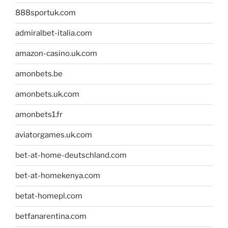
888sportuk.com
admiralbet-italia.com
amazon-casino.uk.com
amonbets.be
amonbets.uk.com
amonbets1.fr
aviatorgames.uk.com
bet-at-home-deutschland.com
bet-at-homekenya.com
betat-homepl.com
betfanarentina.com