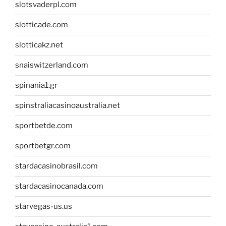
slotsvaderpl.com
slotticade.com
slotticakz.net
snaiswitzerland.com
spinania1.gr
spinstraliacasinoaustralia.net
sportbetde.com
sportbetgr.com
stardacasinobrasil.com
stardacasinocanada.com
starvegas-us.us