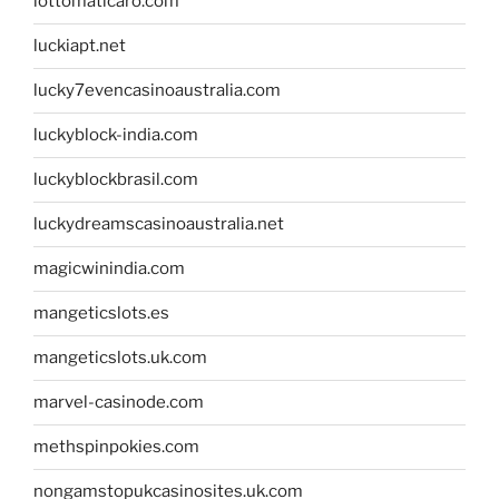
lottomaticaro.com
luckiapt.net
lucky7evencasinoaustralia.com
luckyblock-india.com
luckyblockbrasil.com
luckydreamscasinoaustralia.net
magicwinindia.com
mangeticslots.es
mangeticslots.uk.com
marvel-casinode.com
methspinpokies.com
nongamstopukcasinosites.uk.com