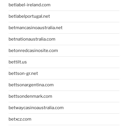
betlabel-ireland.com
betlabelportugal.net
betmancasinoaustralia.net
betnationaustralia.com
betonredcasinosite.com
bettilt.us
bettson-gr.net
bettsonargentina.com
bettsondenmark.com
betwaycasinoaustralia.com
betxcz.com