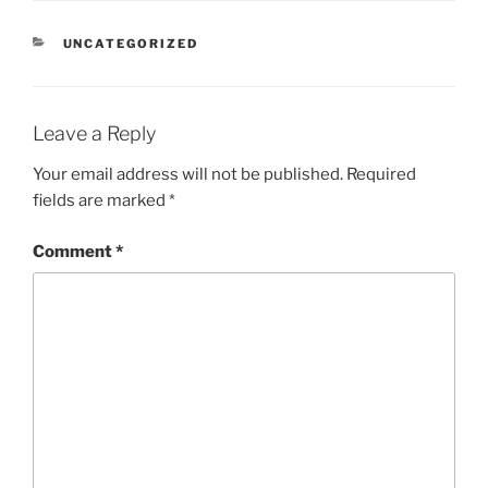
UNCATEGORIZED
Leave a Reply
Your email address will not be published.
Required
fields are marked
*
Comment
*