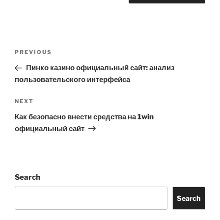
PREVIOUS
Пинко казино официальный сайт: анализ
пользовательского интерфейса
NEXT
Как безопасно внести средства на 1win
официальный сайт
Search
Search