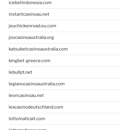
icebetindonesia.com
instantcasinoau.net
jeuchickenroad.eu.com
joocasinoaustralia.org
katsubetcasinoaustralia.com
kingbet-greece.com
lebullpt.net
legianocasinoaustralia.com
leoncasinoau.net
lexcasinodeutschland.com
lottomaticait.com