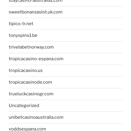
staycasino-australia1.com
sweetbonanzaslot.uk.com
tipico-tr.net
tonyspins1.be
trivelabetnorway.com
tropicacasino-espana.com
tropicacasino.us
tropicacasinode.com
trueluckcasinogr.com
Uncategorized
unibetcasinoaustralia.com
voddsespana.com