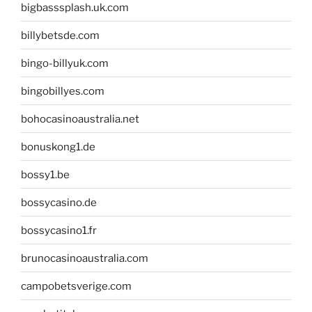
bigbasssplash.uk.com
billybetsde.com
bingo-billyuk.com
bingobillyes.com
bohocasinoaustralia.net
bonuskong1.de
bossy1.be
bossycasino.de
bossycasino1.fr
brunocasinoaustralia.com
campobetsverige.com