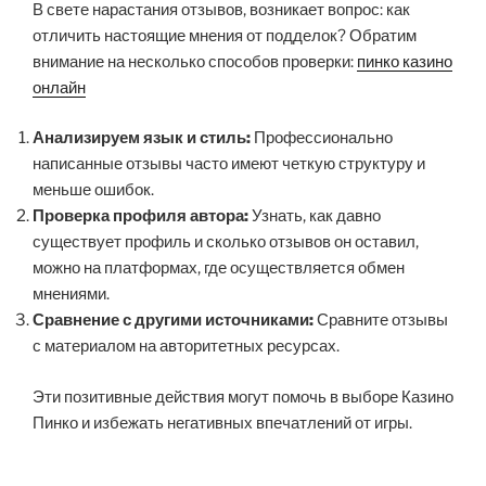
В свете нарастания отзывов, возникает вопрос: как
отличить настоящие мнения от подделок? Обратим
внимание на несколько способов проверки:
пинко казино
онлайн
Анализируем язык и стиль:
Профессионально
написанные отзывы часто имеют четкую структуру и
меньше ошибок.
Проверка профиля автора:
Узнать, как давно
существует профиль и сколько отзывов он оставил,
можно на платформах, где осуществляется обмен
мнениями.
Сравнение с другими источниками:
Сравните отзывы
с материалом на авторитетных ресурсах.
Эти позитивные действия могут помочь в выборе Казино
Пинко и избежать негативных впечатлений от игры.