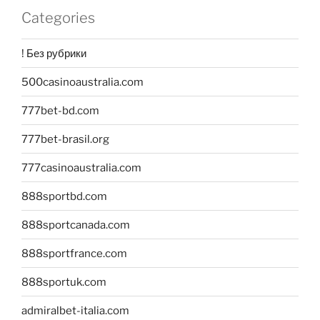
Categories
! Без рубрики
500casinoaustralia.com
777bet-bd.com
777bet-brasil.org
777casinoaustralia.com
888sportbd.com
888sportcanada.com
888sportfrance.com
888sportuk.com
admiralbet-italia.com