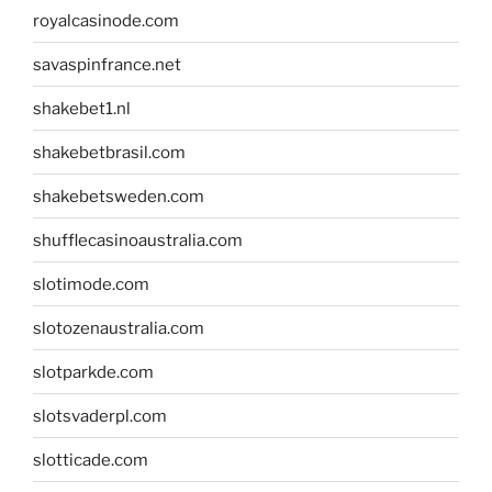
royalcasinode.com
savaspinfrance.net
shakebet1.nl
shakebetbrasil.com
shakebetsweden.com
shufflecasinoaustralia.com
slotimode.com
slotozenaustralia.com
slotparkde.com
slotsvaderpl.com
slotticade.com