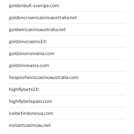
goldenbull-sverige.com
goldencrowncasinoaustralia.net
goldwincasinoaustralia.net
goldzinocasino1.fr
goldzinoromania.com
goldzinoswiss.com
heapsofwinscasinoaustralia.com
highflybets1.fr
highflybetspain.com
icebetindonesia.com
instantcasinoau.net