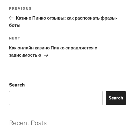
PREVIOUS
Казино Пинко отзывы: как распознать фразы-
боты
NEXT
Как онлайн казино Пинко справляется с
зависимостью
Search
Search
Recent Posts