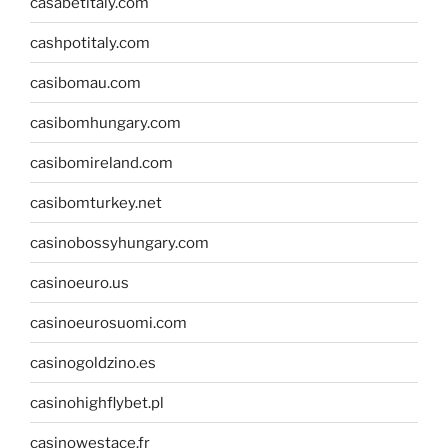
casabetitaly.com
cashpotitaly.com
casibomau.com
casibomhungary.com
casibomireland.com
casibomturkey.net
casinobossyhungary.com
casinoeuro.us
casinoeurosuomi.com
casinogoldzino.es
casinohighflybet.pl
casinowestace.fr