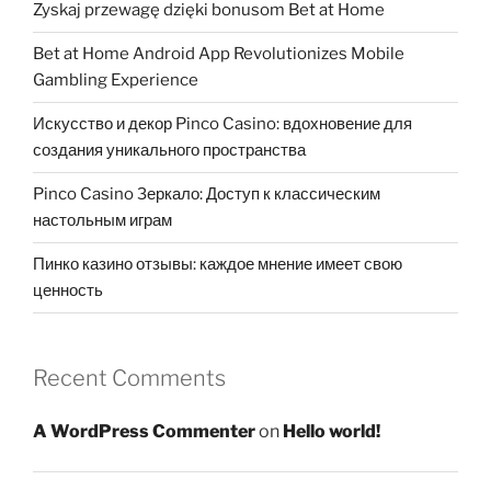
Zyskaj przewagę dzięki bonusom Bet at Home
Bet at Home Android App Revolutionizes Mobile
Gambling Experience
Искусство и декор Pinco Casino: вдохновение для
создания уникального пространства
Pinco Casino Зеркало: Доступ к классическим
настольным играм
Пинко казино отзывы: каждое мнение имеет свою
ценность
Recent Comments
A WordPress Commenter
on
Hello world!