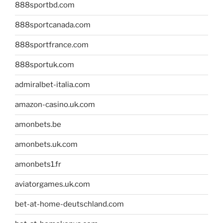
888sportbd.com
888sportcanada.com
888sportfrance.com
888sportuk.com
admiralbet-italia.com
amazon-casino.uk.com
amonbets.be
amonbets.uk.com
amonbets1.fr
aviatorgames.uk.com
bet-at-home-deutschland.com