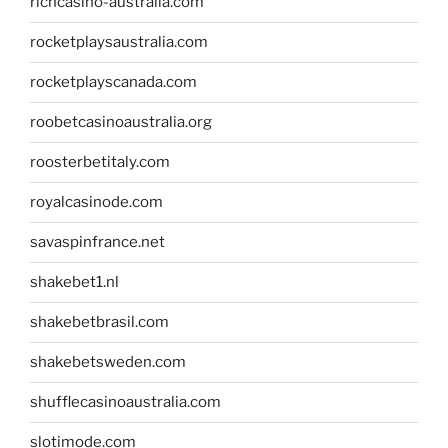
richcasino-australia.com
rocketplaysaustralia.com
rocketplayscanada.com
roobetcasinoaustralia.org
roosterbetitaly.com
royalcasinode.com
savaspinfrance.net
shakebet1.nl
shakebetbrasil.com
shakebetsweden.com
shufflecasinoaustralia.com
slotimode.com