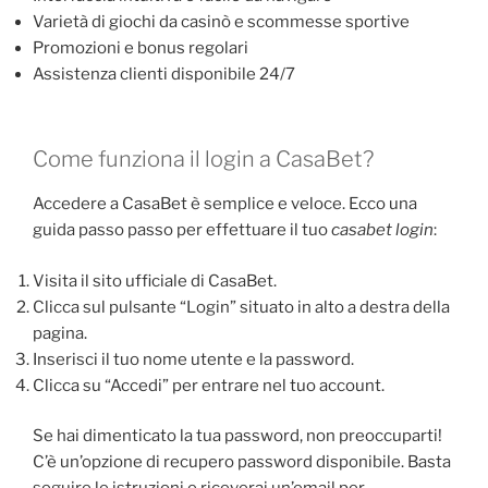
Varietà di giochi da casinò e scommesse sportive
Promozioni e bonus regolari
Assistenza clienti disponibile 24/7
Come funziona il login a CasaBet?
Accedere a CasaBet è semplice e veloce. Ecco una
guida passo passo per effettuare il tuo
casabet login
:
Visita il sito ufficiale di CasaBet.
Clicca sul pulsante “Login” situato in alto a destra della
pagina.
Inserisci il tuo nome utente e la password.
Clicca su “Accedi” per entrare nel tuo account.
Se hai dimenticato la tua password, non preoccuparti!
C’è un’opzione di recupero password disponibile. Basta