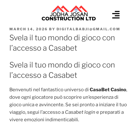
MARCH 14, 2026
BY
DIGITALBABJI@GMAIL.COM
Svela il tuo mondo di gioco con
l’accesso a Casabet
Svela il tuo mondo di gioco con
l’accesso a Casabet
Benvenuti nel fantastico universo di
CasaBet Casino
,
dove ogni giocatore può scoprire un’esperienza di
gioco unica e avvincente. Se sei pronto a iniziare il tuo
viaggio, segui l’accesso a
Casabet login
e preparati a
vivere emozioni indimenticabili.