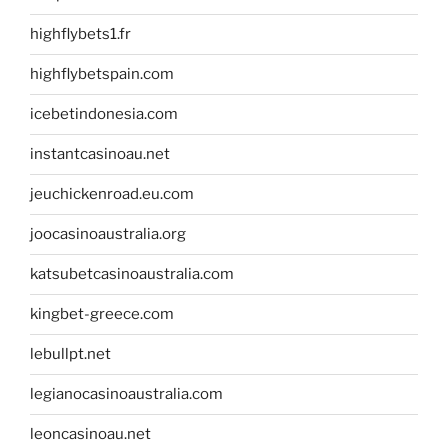
highflybets1.fr
highflybetspain.com
icebetindonesia.com
instantcasinoau.net
jeuchickenroad.eu.com
joocasinoaustralia.org
katsubetcasinoaustralia.com
kingbet-greece.com
lebullpt.net
legianocasinoaustralia.com
leoncasinoau.net