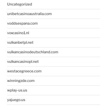
Uncategorized
unibetcasinoaustralia.com
voddsespana.com
voxcasino1.nl
vulkanbetpl.net
vulkancasinodeutschland.com
vulkancasinopl.net
westacegreece.com
winningzde.com
wplay-us.us
yajuego.us