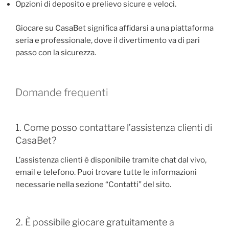
Opzioni di deposito e prelievo sicure e veloci.
Giocare su CasaBet significa affidarsi a una piattaforma
seria e professionale, dove il divertimento va di pari
passo con la sicurezza.
Domande frequenti
1. Come posso contattare l’assistenza clienti di
CasaBet?
L’assistenza clienti è disponibile tramite chat dal vivo,
email e telefono. Puoi trovare tutte le informazioni
necessarie nella sezione “Contatti” del sito.
2. È possibile giocare gratuitamente a