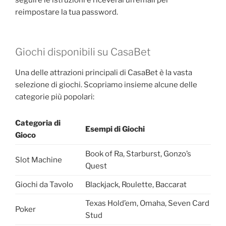
seguire le istruzioni e riceverai un’email per
reimpostare la tua password.
Giochi disponibili su CasaBet
Una delle attrazioni principali di CasaBet è la vasta
selezione di giochi. Scopriamo insieme alcune delle
categorie più popolari:
Categoria di
Esempi di Giochi
Gioco
Book of Ra, Starburst, Gonzo’s
Slot Machine
Quest
Giochi da Tavolo
Blackjack, Roulette, Baccarat
Texas Hold’em, Omaha, Seven Card
Poker
Stud